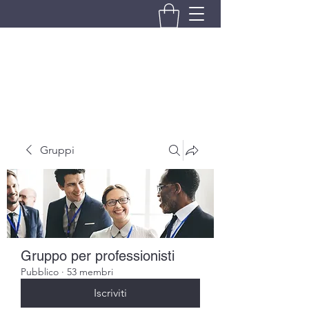
BRANDO S.A.S. DI BRANDO
MASSIMILIANO & C.
Gruppi
Gruppo per professionisti
Pubblico
·
53 membri
Iscriviti