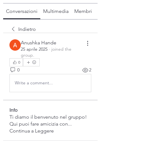
Conversazioni
Multimedia
Membri
Info
Indietro
Anushka Hande
25 aprile 2025
·
joined the
group.
0
0
2
Write a comment...
Info
Ti diamo il benvenuto nel gruppo!
Qui puoi fare amicizia con
...
Continua a Leggere