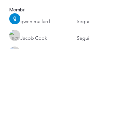
Membri
gwen mallard
Segui
Jacob Cook
Segui
Miles Brown
Segui
Anushka Hande
Segui
Atharva Inamke07
Segui
Vedi tutti i membri (53)