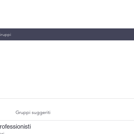
MILIANO & C.
ruppi
Gruppi suggeriti
ofessionisti
ri