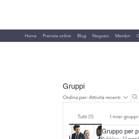
BRANDO S.A.S. DI BRANDO MASSI
Home
Prenota online
Blog
Negozio
Membri
G
Gruppi
Ordina per:
Attività recenti
Tutti (1)
I miei gruppi
Gruppo per pr
Pubblico
·
53 memb