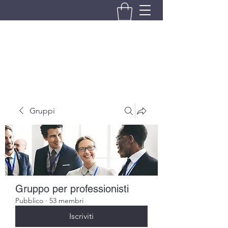
BRANDO S.A.S. DI BRANDO
MASSIMILIANO & C.
Gruppi
Gruppo per professionisti
Pubblico
·
53 membri
Iscriviti