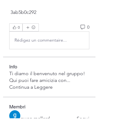
 3ab5b0c292
0
0
Rédigez un commentaire...
Info
Ti diamo il benvenuto nel gruppo!
Qui puoi fare amicizia con
...
Continua a Leggere
Membri
gwen mallard
Segui
Jacob Cook
Segui