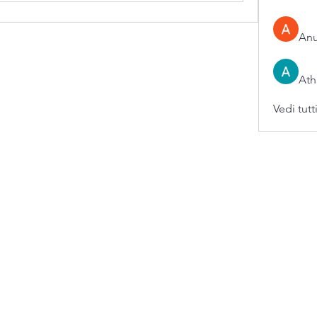
An
Ath
Vedi tutt
0973876574 / 3396096560