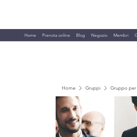
BRANDO S.A.S. DI BRANDO MASSI
Home
Prenota online
Blog
Negozio
Membri
G
Home
Gruppi
Gruppo per 