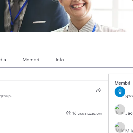
dia
Membri
Info
Membri
gwe
 group.
Ja
16 visualizzazioni
Mil