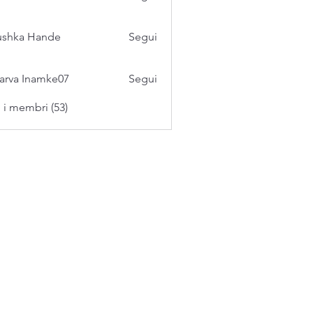
ushka Hande
Segui
arva Inamke07
Segui
i i membri (53)