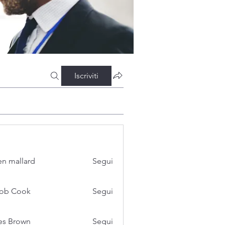
Iscriviti
n mallard
Segui
cob Cook
Segui
es Brown
Segui