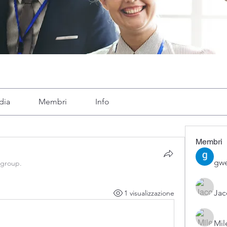
dia
Membri
Info
Membri
gwe
 group.
Ja
1 visualizzazione
Mil