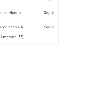
ushka Hande
Segui
arva Inamke07
Segui
i i membri (53)