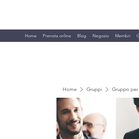
BRANDO S.A.S. DI BRANDO MASSI
Home
Prenota online
Blog
Negozio
Membri
G
Home
Gruppi
Gruppo per 