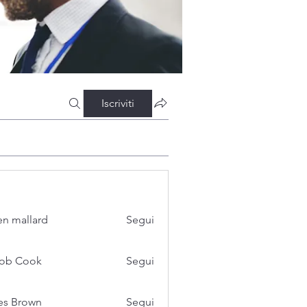
Iscriviti
n mallard
Segui
cob Cook
Segui
es Brown
Segui