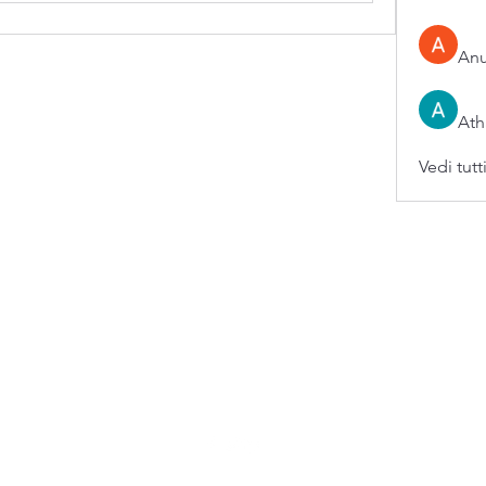
An
Ath
Vedi tutt
0973876574 / 3396096560