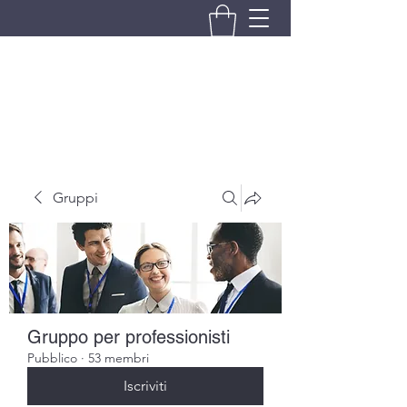
BRANDO S.A.S. DI BRANDO
MASSIMILIANO & C.
Gruppi
Gruppo per professionisti
Pubblico
·
53 membri
Iscriviti