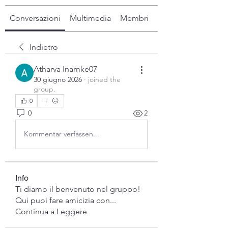
Conversazioni
Multimedia
Membri
Info
Indietro
Atharva Inamke07
30 giugno 2026
·
joined the
group.
0
0
2
Kommentar verfassen...
Info
Ti diamo il benvenuto nel gruppo!
Qui puoi fare amicizia con
...
Continua a Leggere