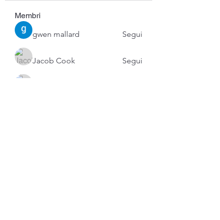
Membri
gwen mallard
Segui
Jacob Cook
Segui
Miles Brown
Segui
Anushka Hande
Segui
Atharva Inamke07
Segui
Vedi tutti i membri (53)