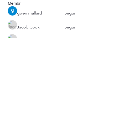
Membri
gwen mallard
Segui
Jacob Cook
Segui
Miles Brown
Segui
Anushka Hande
Segui
Atharva Inamke07
Segui
Vedi tutti i membri (53)