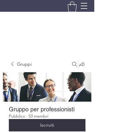
BRANDO S.A.S. DI BRANDO
MASSIMILIANO & C.
Gruppi
Gruppo per professionisti
Pubblico
·
53 membri
Iscriviti