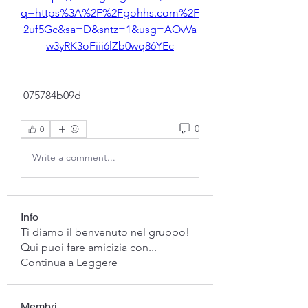
q=https%3A%2F%2Fgohhs.com%2F
2uf5Gc&sa=D&sntz=1&usg=AOvVa
w3yRK3oFiii6lZb0wq86YEc
 075784b09d
0
0
Write a comment...
Info
Ti diamo il benvenuto nel gruppo!
Qui puoi fare amicizia con
...
Continua a Leggere
Membri