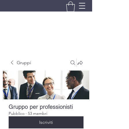
BRANDO S.A.S. DI BRANDO
MASSIMILIANO & C.
Gruppi
Gruppo per professionisti
Pubblico
·
53 membri
Iscriviti