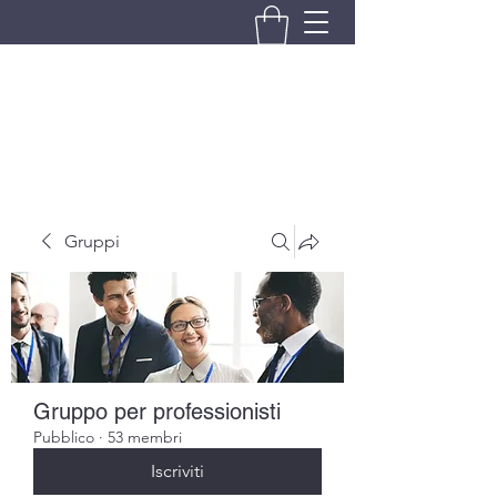
BRANDO S.A.S. DI BRANDO
MASSIMILIANO & C.
Gruppi
Gruppo per professionisti
Pubblico
·
53 membri
Iscriviti