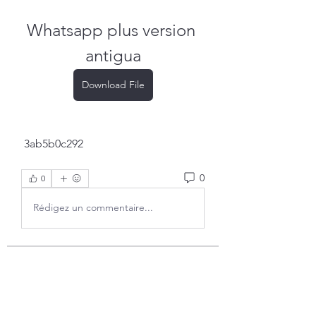
Whatsapp plus version 
antigua
Download File
 3ab5b0c292
0
0
Rédigez un commentaire...
Info
Ti diamo il benvenuto nel gruppo!
Qui puoi fare amicizia con
...
Continua a Leggere