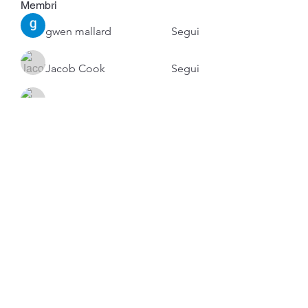
Membri
gwen mallard
Segui
Jacob Cook
Segui
Miles Brown
Segui
Anushka Hande
Segui
Atharva Inamke07
Segui
Vedi tutti i membri (53)