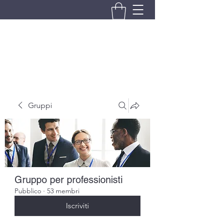
BRANDO S.A.S. DI BRANDO
MASSIMILIANO & C.
Gruppi
Gruppo per professionisti
Pubblico
·
53 membri
Iscriviti