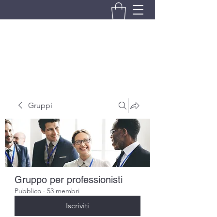
BRANDO S.A.S. DI BRANDO
MASSIMILIANO & C.
Gruppi
Gruppo per professionisti
Pubblico
·
53 membri
Iscriviti