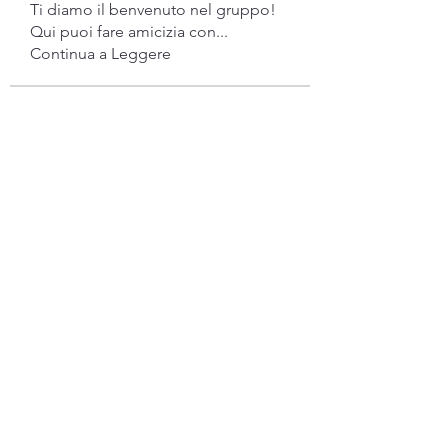
Ti diamo il benvenuto nel gruppo!
Qui puoi fare amicizia con
...
Continua a Leggere
Membri
gwen mallard
Segui
Jacob Cook
Segui
Miles Brown
Segui
Anushka Hande
Segui
Atharva Inamke07
Segui
Vedi tutti i membri (53)