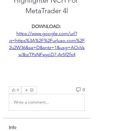
Highlighter NCH For 
MetaTrader 4l
DOWNLOAD: 
https://www.google.com/url?
q=https%3A%2F%2Furluso.com%2F
2u2W36&sa=D&sntz=1&usg=AOvVa
w3bzTPsNFwyoD7-ArSfZfx4
0
0
Write a comment...
Info