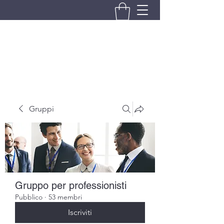
BRANDO S.A.S. DI BRANDO
MASSIMILIANO & C.
Gruppi
Gruppo per professionisti
Pubblico
·
53 membri
Iscriviti