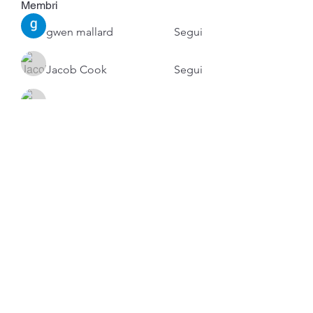
Membri
gwen mallard
Segui
Jacob Cook
Segui
Miles Brown
Segui
Anushka Hande
Segui
Atharva Inamke07
Segui
Vedi tutti i membri (53)