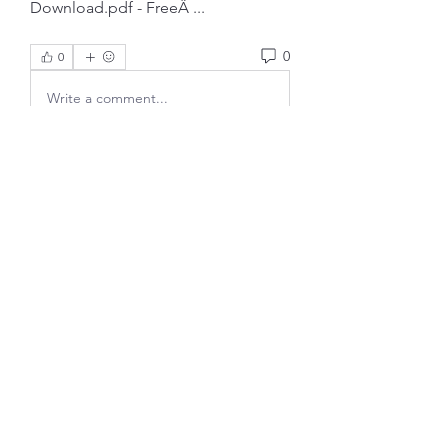
Download.pdf - FreeÂ ... 
0
0
Write a comment...
Info
Ti diamo il benvenuto nel gruppo!
Qui puoi fare amicizia con
...
Continua a Leggere
Membri
gwen mallard
Segui
Jacob Cook
Segui