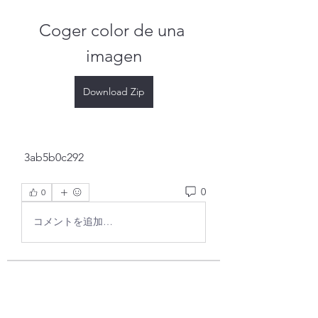
Coger color de una 
imagen
Download Zip
 3ab5b0c292
0
0
コメントを追加…
Info
Ti diamo il benvenuto nel gruppo!
Qui puoi fare amicizia con
...