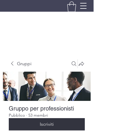
BRANDO S.A.S. DI BRANDO
MASSIMILIANO & C.
Gruppi
Gruppo per professionisti
Pubblico
·
53 membri
Iscriviti