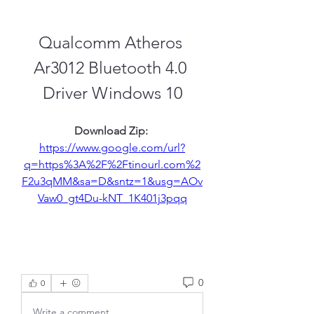
Qualcomm Atheros 
Ar3012 Bluetooth 4.0 
Driver Windows 10
Download Zip: 
https://www.google.com/url?
q=https%3A%2F%2Ftinourl.com%2
F2u3qMM&sa=D&sntz=1&usg=AOv
Vaw0_gt4Du-kNT_1K401j3pqq
0
0
Write a comment...