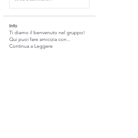
Info
Ti diamo il benvenuto nel gruppo!
Qui puoi fare amicizia con
...
Continua a Leggere
Membri
gwen mallard
Segui
Jacob Cook
Segui
Miles Brown
Segui
Anushka Hande
Segui