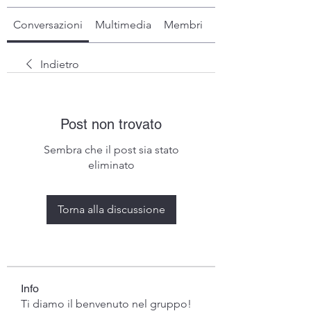
Conversazioni
Multimedia
Membri
Info
Indietro
Post non trovato
Sembra che il post sia stato
eliminato
Torna alla discussione
Info
Ti diamo il benvenuto nel gruppo!