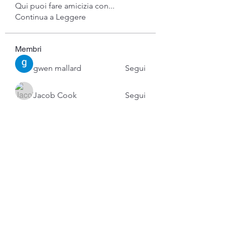
Qui puoi fare amicizia con
...
Continua a Leggere
Membri
gwen mallard
Segui
Jacob Cook
Segui
Miles Brown
Segui
Anushka Hande
Segui
Atharva Inamke07
Segui
Vedi tutti i membri (53)