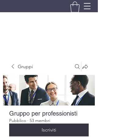
BRANDO S.A.S. DI BRANDO
MASSIMILIANO & C.
Gruppi
Gruppo per professionisti
Pubblico
·
53 membri
Iscriviti