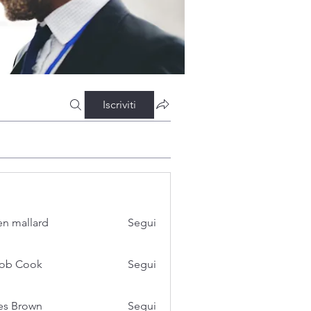
Iscriviti
n mallard
Segui
cob Cook
Segui
es Brown
Segui