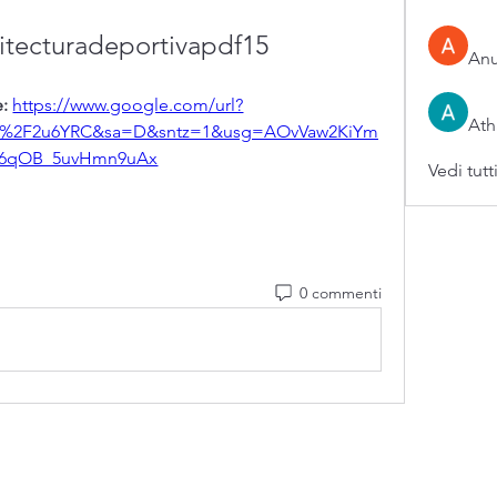
itecturadeportivapdf15
An
: 
https://www.google.com/url?
Ath
om%2F2u6YRC&sa=D&sntz=1&usg=AOvVaw2KiYm
6qOB_5uvHmn9uAx
Vedi tutt
0 commenti