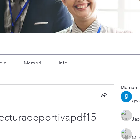
dia
Membri
Info
Membri
gwe
tecturadeportivapdf15
Ja
Mil