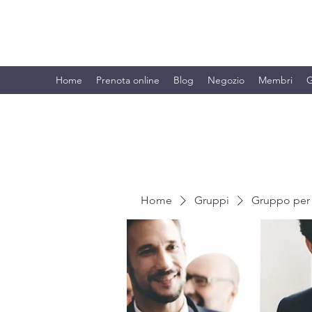
BRANDO S.A.S. DI BRANDO MASSI
Home
Prenota online
Blog
Negozio
Membri
G
Home
Gruppi
Gruppo per 