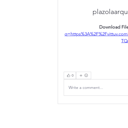
plazolaarqu
Download File
q=https%3A%2F%2Fvittuv.c
TQ
0
Write a comment...