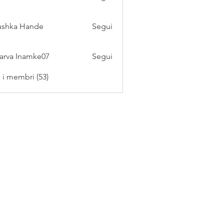
ushka Hande
Segui
arva Inamke07
Segui
i i membri (53)