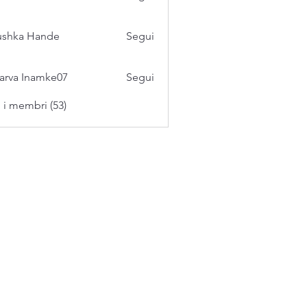
ushka Hande
Segui
arva Inamke07
Segui
i i membri (53)