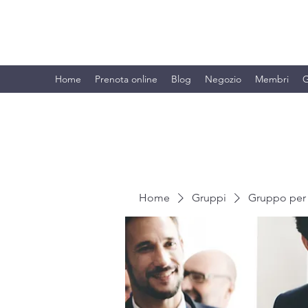
BRANDO S.A.S. DI BRANDO MASSI
Home
Prenota online
Blog
Negozio
Membri
G
Home
Gruppi
Gruppo per 