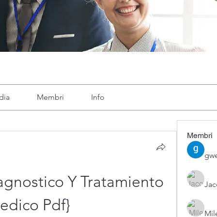
dia
Membri
Info
Membri
gwe
gnostico Y Tratamiento 
Ja
edico Pdf}
Mil