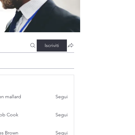
Iscriviti
n mallard
Segui
cob Cook
Segui
es Brown
Segui