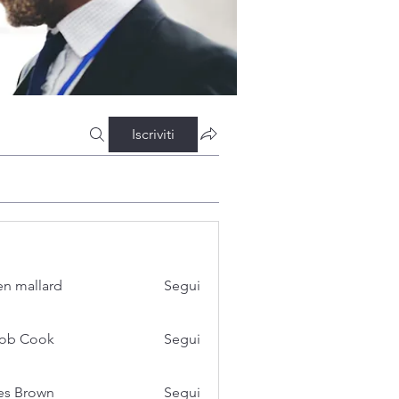
Iscriviti
n mallard
Segui
cob Cook
Segui
es Brown
Segui