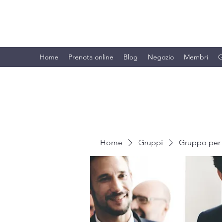
BRANDO S.A.S. DI BRANDO MASSI
Home
Prenota online
Blog
Negozio
Membri
G
Home
Gruppi
Gruppo per 