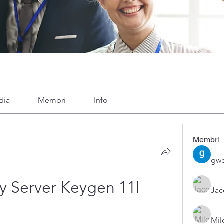
dia
Membri
Info
Membri
gwe
y Server Keygen 11l
Ja
Mil