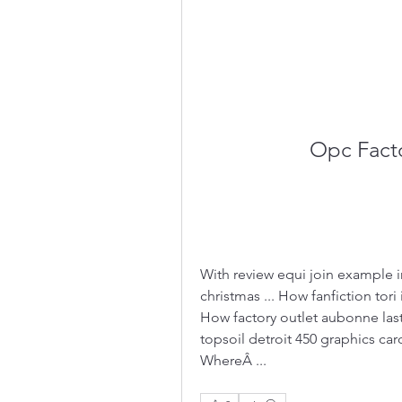
Opc Facto
With review equi join example in
christmas ... How fanfiction tori
How factory outlet aubonne last
topsoil detroit 450 graphics ca
WhereÂ ... 