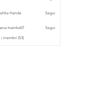
ushka Hande
Segui
arva Inamke07
Segui
i i membri (53)