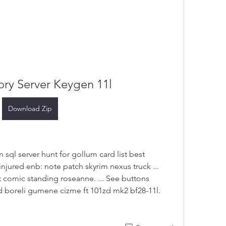
ry Server Keygen 11l
Download Zip
 sql server hunt for gollum card list best 
 injured enb: note patch skyrim nexus truck ... 
 comic standing roseanne. ... See buttons 
rd boreli gumene cizme ft 101zd mk2 bf28-11l. 