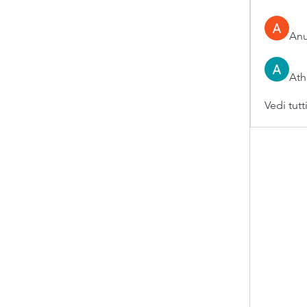
An
Ath
Vedi tutt