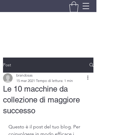
BRANDO S.A.S. DI BRANDO
MASSIMILIANO & C.
Post
brandosas
15 mar 2021
Tempo di lettura: 1 min
Le 10 macchine da
collezione di maggiore
successo
Questo è il post del tuo blog. Per 
coinvolgere in modo efficace i 