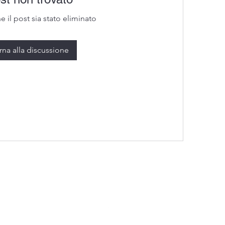
 il post sia stato eliminato
rna alla discussione
0973876574 / 3396096560