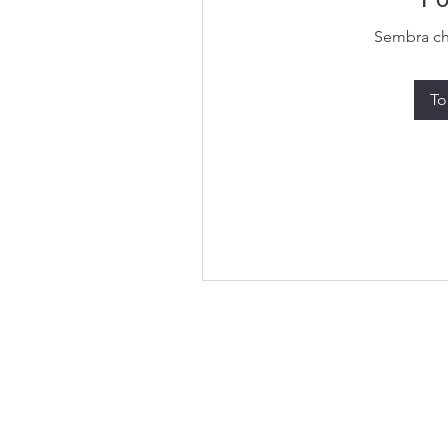
Sembra che
To