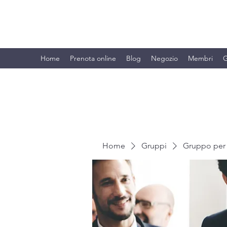
BRANDO S.A.S. DI BRANDO MASSI
Home
Prenota online
Blog
Negozio
Membri
G
Home
Gruppi
Gruppo per 