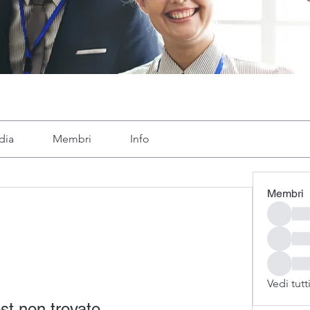
dia
Membri
Info
Membri
Vedi tutt
st non trovato