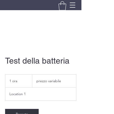
BRANDO S.A.S. DI BRANDO
MASSIMILIANO & C.
Test della batteria
prezzo
variabile
1 ora
1
prezzo variabile
o
r
Location 1
Prenota