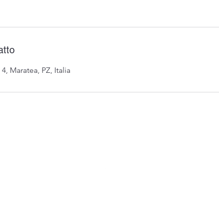
atto
 4, Maratea, PZ, Italia
0973876574 / 3396096560
©2021 di BRANDO S.A.S. di Brando Massimiliano & C.