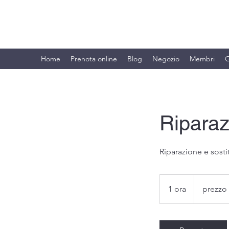
BRANDO S.A.S. DI BRANDO MASSI
Home
Prenota online
Blog
Negozio
Membri
G
Riparaz
Riparazione e sosti
prezzo
variabile
1 ora
1
prezzo 
o
r