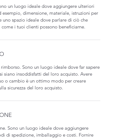
ono un luogo ideale dove aggiungere ulteriori
d esempio, dimensione, materiale, istruzioni per
he uno spazio ideale dove parlare di ciò che
i come i tuoi clienti possono beneficiarne.
SO
e rimborso. Sono un luogo ideale dove far sapere
ssi siano insoddisfatti del loro acquisto. Avere
orso o cambio è un ottimo modo per creare
sulla sicurezza del loro acquisto.
IONE
ione. Sono un luogo ideale dove aggiungere
odi di spedizione, imballaggio e costi. Fornire