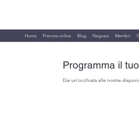
BRANDO S.A.S. DI BRANDO MASSI
Home
Prenota online
Blog
Negozio
Membri
G
Programma il tuo
Dai un'occhiata alle nostre disponib