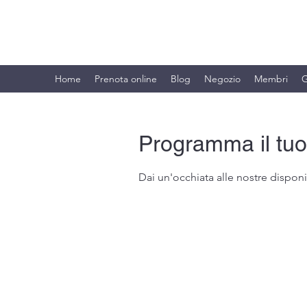
BRANDO S.A.S. DI BRANDO MASSI
Home
Prenota online
Blog
Negozio
Membri
G
Programma il tuo
Dai un'occhiata alle nostre disponib